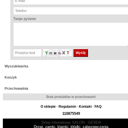
Twoje pytanie:
Wyszukiwarka
Koszyk
Przechowalnia
Brak produktów w przechowalni
O sklepie
·
Regulamin
·
Kontakt
·
FAQ
110875549
Sklep Internetowy SALON - GERDA
Drzwi, zamki, klamki, kłódki, zabezpieczenia