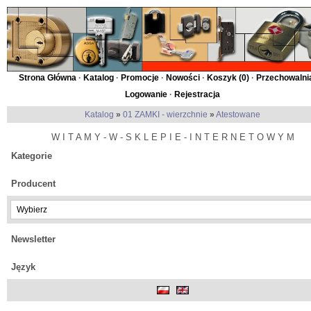
Strona Główna
·
Katalog
·
Promocje
·
Nowości
·
Koszyk (
0
)
·
Przechowalnia
Logowanie
·
Rejestracja
Katalog
»
01 ZAMKI - wierzchnie
»
Atestowane
W I T A M Y - W - S K L E P I E - I N T E R N E T O W Y M
Kategorie
Producent
Newsletter
Język