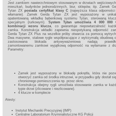
Jest zamkiem nawierzchniowym stosowanym w drzwiach wejściowych
mieszkań, budynków jednorodzinnych, biur, sklepów, itp. Zamek Ge
Tytan ZX
posiada certyfikat klasy C
(najwyższa klasa odporności
włamanie). Zamek Gerda Tytan ZX jest wyposażony w unikal
opatentowaną wkładkę bębenkową systemu Tytan, sterowaną kluc
specjalnym (rurkowym).
System Tytan umożliwia 4 000 000 
kombinacji wzoru klucza
, co gwarantuje niepowtarzalność każd
zamka. Konstrukcja wkładki zapewnia niespotykaną odporność za
Gerda Tytan ZX Plus na wszelkie próby otwarcia za pomocą wytrych
Dwa masywne, stalowe rygle współpracujące z wytrzymałą obudową o
zastosowana blokada antywyważeniowa nadają prawidł
zamontowanemu zamkowi wyjątkową odporność na wyłamanie z drz
Parametry:
Zamek jest wyposażony w blokadę pokrętła, która nie pozw
otworzyć zamka od środka intruzowi, w przypadku gdy dostał si
chronionego pomieszczenia np. przez okno.
Konstrukcja obejmy rygli umożliwia stosowanie zamka w każ
typie drzwi (zlicowane i niezlicowane).
4 klucze w komplecie
Atesty:
Instytut Mechaniki Precyzyjnej (IMP)
Centralne Laboratorium Kryminalistyczne KG Policji