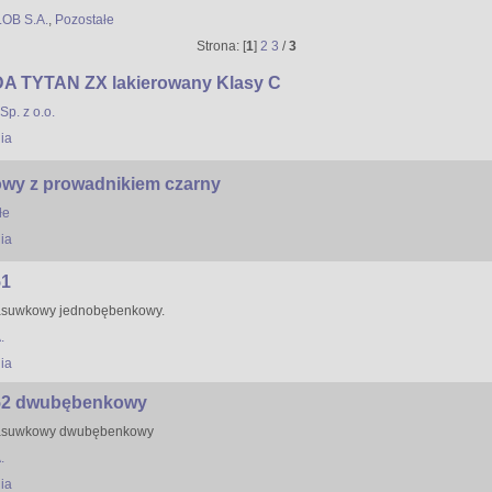
LOB S.A.
,
Pozostałe
Strona: [
1
]
2
3
/
3
 TYTAN ZX lakierowany Klasy C
p. z o.o.
ia
owy z prowadnikiem czarny
łe
ia
51
asuwkowy jednobębenkowy.
.
ia
52 dwubębenkowy
zasuwkowy dwubębenkowy
.
ia