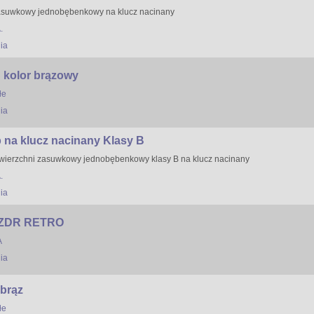
asuwkowy jednobębenkowy na klucz nacinany
.
ia
kolor brązowy
łe
ia
 na klucz nacinany Klasy B
wierzchni zasuwkowy jednobębenkowy klasy B na klucz nacinany
.
ia
 ZDR RETRO
A
ia
brąz
łe