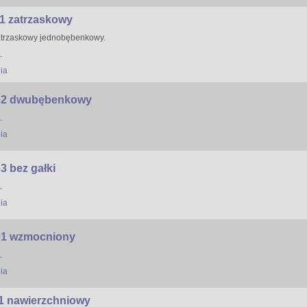
1 zatrzaskowy
atrzaskowy jednobębenkowy.
.
ia
62 dwubębenkowy
.
ia
 bez gałki
.
ia
01 wzmocniony
.
ia
 nawierzchniowy