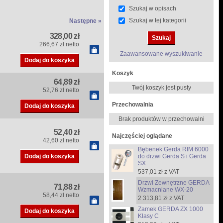
Szukaj w opisach
Szukaj w tej kategorii
Następne »
328,00 zł
266,67 zł netto
Zaawansowane wyszukiwanie
Koszyk
64,89 zł
Twój koszyk jest pusty
52,76 zł netto
Przechowalnia
Brak produktów w przechowalni
52,40 zł
Najczęściej oglądane
42,60 zł netto
Bębenek Gerda RIM 6000
do drzwi Gerda S i Gerda
SX
537,01 zł z VAT
Drzwi Zewnętrzne GERDA
71,88 zł
Wzmacniane WX-20
58,44 zł netto
2 313,81 zł z VAT
Zamek GERDA ZX 1000
Klasy C