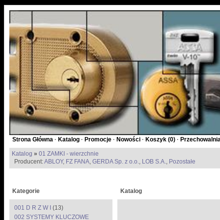
Strona Główna
·
Katalog
·
Promocje
·
Nowości
·
Koszyk (
0
)
·
Przechowalnia
Katalog
»
01 ZAMKI - wierzchnie
Producent:
ABLOY
,
FZ FANA
,
GERDA Sp. z o.o.
,
LOB S.A.
,
Pozostałe
Kategorie
Katalog
001 D R Z W I
(13)
002 SYSTEMY KLUCZOWE