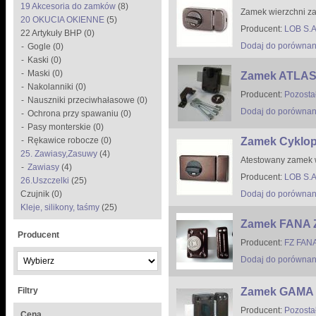
19 Akcesoria do zamków
(8)
Zamek wierzchni z
20 OKUCIA OKIENNE
(5)
Producent:
LOB S.A
22 Artykuły BHP (0)
Dodaj do porównan
Gogle (0)
Kaski (0)
Maski (0)
Zamek ATLAS 
Nakolanniki (0)
Producent:
Pozosta
Nauszniki przeciwhałasowe (0)
Dodaj do porównan
Ochrona przy spawaniu (0)
Pasy monterskie (0)
Rękawice robocze (0)
Zamek Cyklop
25. Zawiasy,Zasuwy
(4)
Atestowany zamek 
Zawiasy
(4)
Producent:
LOB S.A
26.Uszczelki
(25)
Czujnik (0)
Dodaj do porównan
Kleje, silikony, taśmy
(25)
Zamek FANA
Producent
Producent:
FZ FAN
Dodaj do porównan
Filtry
Zamek GAMA 
Producent:
Pozosta
Cena