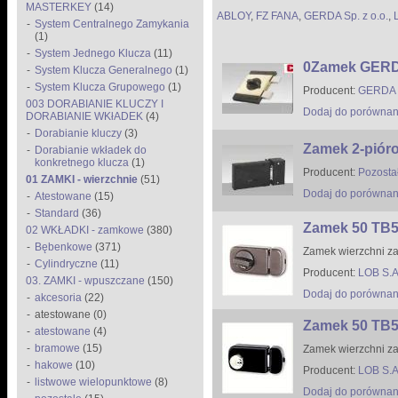
MASTERKEY
(14)
ABLOY
,
FZ FANA
,
GERDA Sp. z o.o.
,
System Centralnego Zamykania
(1)
System Jednego Klucza
(11)
0Zamek GERDA
System Klucza Generalnego
(1)
System Klucza Grupowego
(1)
Producent:
GERDA S
003 DORABIANIE KLUCZY I
Dodaj do porównan
DORABIANIE WKłADEK
(4)
Dorabianie kluczy
(3)
Zamek 2-piór
Dorabianie wkładek do
konkretnego klucza
(1)
Producent:
Pozosta
01 ZAMKI - wierzchnie
(51)
Dodaj do porównan
Atestowane
(15)
Standard
(36)
Zamek 50 TB
02 WKŁADKI - zamkowe
(380)
Bębenkowe
(371)
Zamek wierzchni z
Cylindryczne
(11)
Producent:
LOB S.A
03. ZAMKI - wpuszczane
(150)
Dodaj do porównan
akcesoria
(22)
atestowane (0)
Zamek 50 TB
atestowane
(4)
bramowe
(15)
Zamek wierzchni 
hakowe
(10)
Producent:
LOB S.A
listwowe wielopunktowe
(8)
Dodaj do porównan