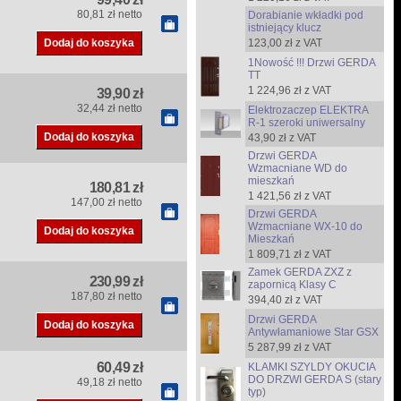
80,81 zł netto
Dorabianie wkładki pod
istniejący klucz
123,00 zł z VAT
1Nowość !!! Drzwi GERDA
TT
1 224,96 zł z VAT
39,90 zł
32,44 zł netto
Elektrozaczep ELEKTRA
R-1 szeroki uniwersalny
43,90 zł z VAT
Drzwi GERDA
Wzmacniane WD do
mieszkań
180,81 zł
1 421,56 zł z VAT
147,00 zł netto
Drzwi GERDA
Wzmacniane WX-10 do
Mieszkań
1 809,71 zł z VAT
Zamek GERDA ZXZ z
230,99 zł
zapornicą Klasy C
187,80 zł netto
394,40 zł z VAT
Drzwi GERDA
Antywłamaniowe Star GSX
5 287,99 zł z VAT
60,49 zł
KLAMKI SZYLDY OKUCIA
DO DRZWI GERDA S (stary
49,18 zł netto
typ)