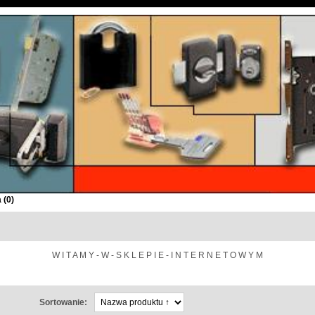
 (
0
)
W I T A M Y - W - S K L E P I E - I N T E R N E T O W Y M
Sortowanie: