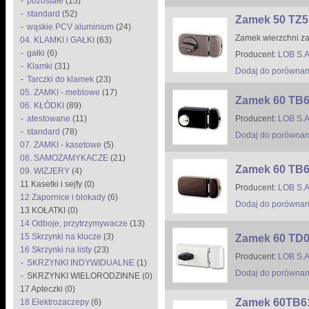
pozostałe
(15)
standard
(52)
Zamek 50 TZ5
wąskie PCV aluminium
(24)
Zamek wierzchni z
04. KLAMKI i GAŁKI
(63)
gałki
(6)
Producent:
LOB S.A
Klamki
(31)
Dodaj do porównan
Tarczki do klamek
(23)
05. ZAMKI - meblowe
(17)
Zamek 60 TB
06. KŁÓDKI
(89)
atestowane
(11)
Producent:
LOB S.A
standard
(78)
Dodaj do porównan
07. ZAMKI - kasetowe
(5)
08. SAMOZAMYKACZE
(21)
Zamek 60 TB63
09. WIZJERY
(4)
11 Kasetki i sejfy (0)
Producent:
LOB S.A
12 Zapornice i blokady
(6)
Dodaj do porównan
13 KOŁATKI (0)
14 Odboje, przytrzymywacze
(13)
15 Skrzynki na klucze
(3)
Zamek 60 TD
16 Skrzynki na listy
(23)
Producent:
LOB S.A
SKRZYNKI INDYWIDUALNE
(1)
Dodaj do porównan
SKRZYNKI WIELORODZINNE (0)
17 Apteczki (0)
Zamek 60TB61
18 Elektrozaczepy
(6)