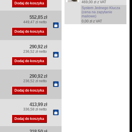
469,00 zł z VAT
System Jednego Klucza
(cena na zapytanie
mailowe)
552,85 zł
0,00 zł z VAT
449,47 zł netto
290,92 zł
236,52 zł netto
290,92 zł
236,52 zł netto
413,99 zł
336,58 zł netto
318,50 zł