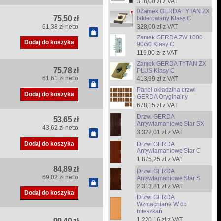
318,00 zł z VAT
0Zamek GERDA TYTAN ZX
75,50 zł
lakierowany Klasy C
61,38 zł netto
328,00 zł z VAT
Zamek GERDA ZW 1000
90/50 Klasy C
119,00 zł z VAT
Zamek GERDA TYTAN ZX
75,78 zł
PLUS Klasy C
61,61 zł netto
413,99 zł z VAT
Panel okładzina drzwi
GERDA Oryginalny
678,15 zł z VAT
Drzwi GERDA
53,65 zł
Antywłamaniowe Star SX
43,62 zł netto
3 322,01 zł z VAT
Drzwi GERDA
Antywłamaniowe Star C
1 875,25 zł z VAT
84,89 zł
Drzwi GERDA
69,02 zł netto
Antywłamaniowe Star S
2 313,81 zł z VAT
Drzwi GERDA
Wzmacniane W do
mieszkań
1 220,16 zł z VAT
99,40 zł