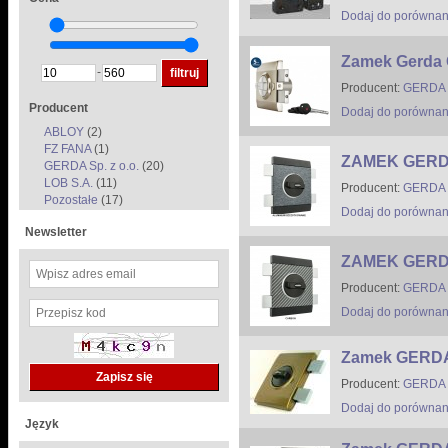
Dodaj do porównan
Zamek Gerda 
-
Producent:
GERDA S
Producent
Dodaj do porównan
ABLOY
(2)
FZ FANA
(1)
ZAMEK GERD
GERDA Sp. z o.o.
(20)
LOB S.A.
(11)
Producent:
GERDA S
Pozostałe
(17)
Dodaj do porównan
Newsletter
ZAMEK GERD
Producent:
GERDA S
Dodaj do porównan
Zamek GERDA
Producent:
GERDA S
Dodaj do porównan
Język