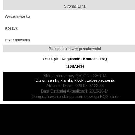
Strona: [
1
] /
1
Wyszukiwarka
Koszyk
Przechowalnia
Brak produktów w przechowalni
O sklepie
·
Regulamin
·
Kontakt
·
FAQ
110873414
Sklep Internetowy SALON - GERDA
Drzwi, zamki, klamki, kłódki, zabezpieczenia
Aktualna Data: 2026-08-07 23:38
Data Ostatniej Aktualizacji: 2016-10-14
Oprogramowanie sklepu internetowego
KQS.store