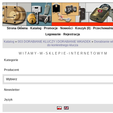
Strona Główna
·
Katalog
·
Promocje
·
Nowości
·
Koszyk (
0
)
·
Przechowalnia
Logowanie
·
Rejestracja
Katalog
»
003 DORABIANIE KLUCZY I DORABIANIE WKłADEK
»
Dorabianie w
do konkretnego klucza
W I T A M Y - W - S K L E P I E - I N T E R N E T O W Y M
Kategorie
Producent
Newsletter
Język