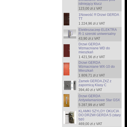
istniejący klucz
123,00 zł z VAT
1Nowość !!! Drzwi GERDA
TT
1 224,96 zł z VAT
Elektrozaczep ELEKTRA
R-1 szeroki uniwersalny
43,90 zł z VAT
Drzwi GERDA
Wzmacniane WD do
mieszkań
1 421,56 zł z VAT
Drzwi GERDA
Wzmacniane WX-10 do
Mieszkań
1 809,71 zł z VAT
Zamek GERDA ZXZ z
zapornicą Klasy C
394,40 zł z VAT
Drzwi GERDA
Antywłamaniowe Star GSX
5 287,99 zł z VAT
KLAMKI SZYLDY OKUCIA
DO DRZWI GERDA S (stary
typ)
469,00 zł z VAT