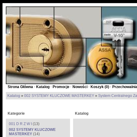
Strona Główna
·
Katalog
·
Promocje
·
Nowości
·
Koszyk (
0
)
·
Przechowalnia
Katalog
»
002 SYSTEMY KLUCZOWE MASTERKEY
»
System Centralnego Z
Kategorie
Katalog
001 D R Z W I
(13)
002 SYSTEMY KLUCZOWE
MASTERKEY
(14)