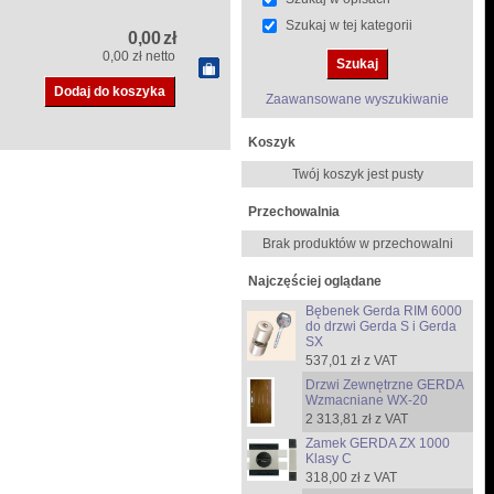
Szukaj w tej kategorii
0,00 zł
0,00 zł netto
Zaawansowane wyszukiwanie
Koszyk
Twój koszyk jest pusty
Przechowalnia
Brak produktów w przechowalni
Najczęściej oglądane
Bębenek Gerda RIM 6000
do drzwi Gerda S i Gerda
SX
537,01 zł z VAT
Drzwi Zewnętrzne GERDA
Wzmacniane WX-20
2 313,81 zł z VAT
Zamek GERDA ZX 1000
Klasy C
318,00 zł z VAT