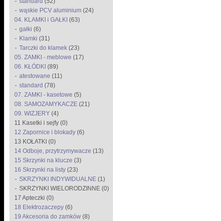
standard
(52)
wąskie PCV aluminium
(24)
04. KLAMKI i GAŁKI
(63)
gałki
(6)
Klamki
(31)
Tarczki do klamek
(23)
05. ZAMKI - meblowe
(17)
06. KŁÓDKI
(89)
atestowane
(11)
standard
(78)
07. ZAMKI - kasetowe
(5)
08. SAMOZAMYKACZE
(21)
09. WIZJERY
(4)
11 Kasetki i sejfy (0)
12 Zapornice i blokady
(6)
13 KOŁATKI (0)
14 Odboje, przytrzymywacze
(13)
15 Skrzynki na klucze
(3)
16 Skrzynki na listy
(23)
SKRZYNKI INDYWIDUALNE
(1)
SKRZYNKI WIELORODZINNE (0)
17 Apteczki (0)
18 Elektrozaczepy
(6)
19 Akcesoria do zamków
(8)