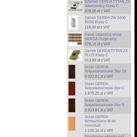
0Zamek GERDA TYTAN ZX
lakierowany Klasy C
328,00 zł z VAT
Zamek GERDA ZW 1000
90/50 Klasy C
119,00 zł z VAT
Panel okładzina drzwi
GERDA Oryginalny
678,15 zł z VAT
Zamek GERDA TYTAN ZX
PLUS Klasy C
413,99 zł z VAT
Drzwi GERDA
Antywłamaniowe Star SX
3 322,01 zł z VAT
Drzwi GERDA
Antywłamaniowe Star C
1 875,25 zł z VAT
Drzwi GERDA
Antywłamaniowe Star S
2 313,81 zł z VAT
Drzwi GERDA
Wzmacniane W do
mieszkań
1 220,16 zł z VAT
Dorabianie wkładki pod