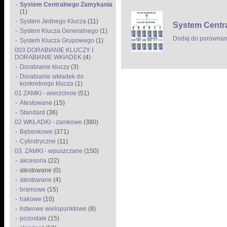
System Centralnego Zamykania
(1)
System Jednego Klucza
(11)
System Centra
System Klucza Generalnego
(1)
Dodaj do porównan
System Klucza Grupowego
(1)
003 DORABIANIE KLUCZY I
DORABIANIE WKłADEK
(4)
Dorabianie kluczy
(3)
Dorabianie wkładek do
konkretnego klucza
(1)
01 ZAMKI - wierzchnie
(51)
Atestowane
(15)
Standard
(36)
02 WKŁADKI - zamkowe
(380)
Bębenkowe
(371)
Cylindryczne
(11)
03. ZAMKI - wpuszczane
(150)
akcesoria
(22)
atestowane (0)
atestowane
(4)
bramowe
(15)
hakowe
(10)
listwowe wielopunktowe
(8)
pozostałe
(15)