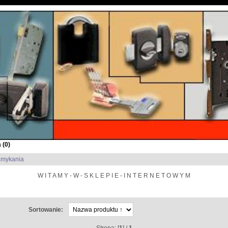
 (
0
)
amykania
W I T A M Y - W - S K L E P I E - I N T E R N E T O W Y M
Sortowanie: