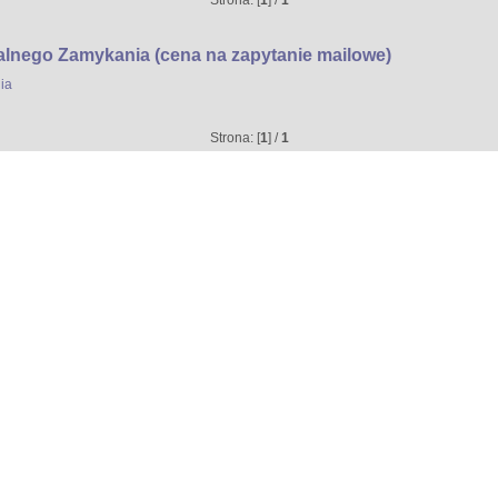
Strona: [
1
] /
1
lnego Zamykania (cena na zapytanie mailowe)
ia
Strona: [
1
] /
1