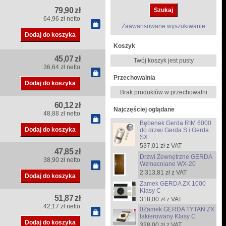
79,90 zł
64,96 zł netto
Zaawansowane wyszukiwanie
Koszyk
45,07 zł
Twój koszyk jest pusty
36,64 zł netto
Przechowalnia
Brak produktów w przechowalni
60,12 zł
Najczęściej oglądane
48,88 zł netto
Bębenek Gerda RIM 6000
do drzwi Gerda S i Gerda
SX
537,01 zł z VAT
47,85 zł
Drzwi Zewnętrzne GERDA
38,90 zł netto
Wzmacniane WX-20
2 313,81 zł z VAT
Zamek GERDA ZX 1000
Klasy C
51,87 zł
318,00 zł z VAT
42,17 zł netto
0Zamek GERDA TYTAN ZX
lakierowany Klasy C
328,00 zł z VAT