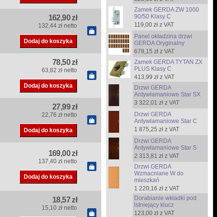
Zamek GERDA ZW 1000
90/50 Klasy C
162,90 zł
119,00 zł z VAT
132,44 zł netto
Panel okładzina drzwi
GERDA Oryginalny
678,15 zł z VAT
78,50 zł
Zamek GERDA TYTAN ZX
PLUS Klasy C
63,82 zł netto
413,99 zł z VAT
Drzwi GERDA
Antywłamaniowe Star SX
3 322,01 zł z VAT
27,99 zł
Drzwi GERDA
22,76 zł netto
Antywłamaniowe Star C
1 875,25 zł z VAT
Drzwi GERDA
Antywłamaniowe Star S
169,00 zł
2 313,81 zł z VAT
137,40 zł netto
Drzwi GERDA
Wzmacniane W do
mieszkań
1 220,16 zł z VAT
Dorabianie wkładki pod
18,57 zł
istniejący klucz
15,10 zł netto
123,00 zł z VAT