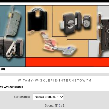
 (
0
)
W I T A M Y - W - S K L E P I E - I N T E R N E T O W Y M
we wyszukiwanie
Sortowanie:
Strona: [
1
]
2
/
2