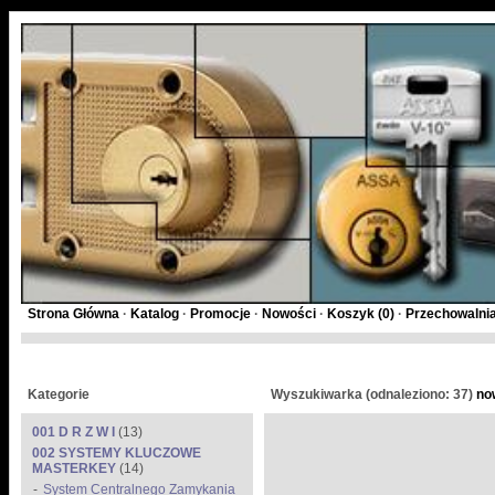
Strona Główna
·
Katalog
·
Promocje
·
Nowości
·
Koszyk (
0
)
·
Przechowalnia
Kategorie
Wyszukiwarka (odnaleziono: 37)
no
001 D R Z W I
(13)
002 SYSTEMY KLUCZOWE
MASTERKEY
(14)
System Centralnego Zamykania