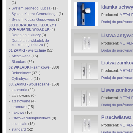
(1)
klamka uchwy
System Jednego Klucza
(11)
System Klucza Generalnego
(1)
Producent:
METALP
System Klucza Grupowego
(1)
Dodaj do porównan
003 DORABIANIE KLUCZY I
DORABIANIE WKłADEK
(4)
Dorabianie kluczy
(3)
Listwa antyw
Dorabianie wkładek do
Producent:
METALP
konkretnego klucza
(1)
01 ZAMKI - wierzchnie
(51)
Dodaj do porównan
Atestowane
(15)
Standard
(36)
Listwa zamko
02 WKŁADKI - zamkowe
(380)
Producent:
METALP
Bębenkowe
(371)
Dodaj do porównan
Cylindryczne
(11)
03. ZAMKI - wpuszczane
(150)
Liswa zamkow
akcesoria
(22)
atestowane (0)
Producent:
METALP
atestowane
(4)
Dodaj do porównan
bramowe
(15)
hakowe
(10)
Przeciwlistw
listwowe wielopunktowe
(8)
pozostałe
(15)
Producent:
METALP
standard
(52)
Dodaj do porównan