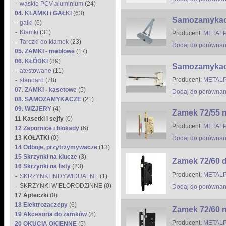
wąskie PCV aluminium
(24)
04. KLAMKI i GAŁKI
(63)
Samozamykacz
gałki
(6)
Klamki
(31)
Producent:
METALP
Tarczki do klamek
(23)
Dodaj do porównan
05. ZAMKI - meblowe
(17)
06. KŁÓDKI
(89)
Samozamykac
atestowane
(11)
Producent:
METALP
standard
(78)
07. ZAMKI - kasetowe
(5)
Dodaj do porównan
08. SAMOZAMYKACZE
(21)
09. WIZJERY
(4)
Zamek 72/55 n
11 Kasetki i sejfy
(0)
Producent:
METALP
12 Zapornice i blokady
(6)
13 KOŁATKI
(0)
Dodaj do porównan
14 Odboje, przytrzymywacze
(13)
15 Skrzynki na klucze
(3)
Zamek 72/60 d
16 Skrzynki na listy
(23)
Producent:
METALP
SKRZYNKI INDYWIDUALNE
(1)
SKRZYNKI WIELORODZINNE (0)
Dodaj do porównan
17 Apteczki
(0)
18 Elektrozaczepy
(6)
Zamek 72/60 n
19 Akcesoria do zamków
(8)
Producent:
METALP
20 OKUCIA OKIENNE
(5)