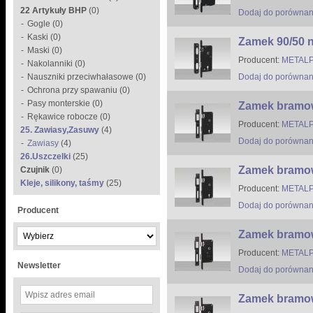
22 Artykuły BHP
(0)
Dodaj do porównan
Gogle (0)
Kaski (0)
Zamek 90/50 n
Maski (0)
Producent:
METALP
Nakolanniki (0)
Nauszniki przeciwhałasowe (0)
Dodaj do porównan
Ochrona przy spawaniu (0)
Pasy monterskie (0)
Zamek bramow
Rękawice robocze (0)
Producent:
METALP
25. Zawiasy,Zasuwy
(4)
Dodaj do porównan
Zawiasy
(4)
26.Uszczelki
(25)
Zamek bramow
Czujnik
(0)
Kleje, silikony, taśmy
(25)
Producent:
METALP
Dodaj do porównan
Producent
Zamek bramow
Producent:
METALP
Newsletter
Dodaj do porównan
Zamek bramow