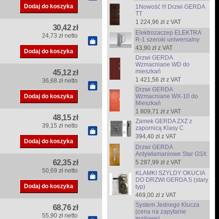
1Nowość !!! Drzwi GERDA
TT
1 224,96 zł z VAT
30,42 zł
Elektrozaczep ELEKTRA
24,73 zł netto
R-1 szeroki uniwersalny
43,90 zł z VAT
Drzwi GERDA
Wzmacniane WD do
mieszkań
45,12 zł
1 421,56 zł z VAT
36,68 zł netto
Drzwi GERDA
Wzmacniane WX-10 do
Mieszkań
1 809,71 zł z VAT
48,15 zł
Zamek GERDA ZXZ z
39,15 zł netto
zapornicą Klasy C
394,40 zł z VAT
Drzwi GERDA
Antywłamaniowe Star GSX
62,35 zł
5 287,99 zł z VAT
50,69 zł netto
KLAMKI SZYLDY OKUCIA
DO DRZWI GERDA S (stary
typ)
469,00 zł z VAT
System Jednego Klucza
68,76 zł
(cena na zapytanie
55,90 zł netto
mailowe)