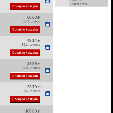
0,00 zł z VAT
68,60 zł
55,77 zł netto
48,14 zł
39,14 zł netto
47,99 zł
39,02 zł netto
33,70 zł
27,40 zł netto
189,00 zł