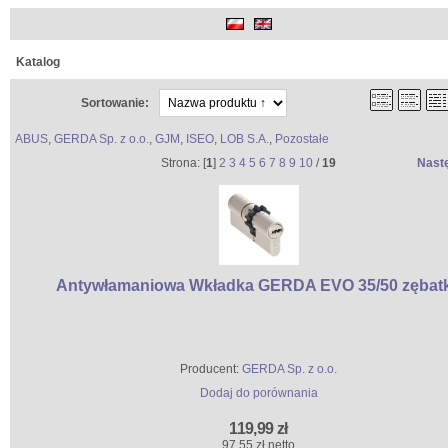
Katalog
Sortowanie:
ABUS
,
GERDA Sp. z o.o.
,
GJM
,
ISEO
,
LOB S.A.
,
Pozostałe
Strona: [
1
]
2
3
4
5
6
7
8
9
10
/
19
Nast
Antywłamaniowa Wkładka GERDA EVO 35/50 zębat
Producent:
GERDA Sp. z o.o.
Dodaj do porównania
119,99 zł
97,55 zł netto