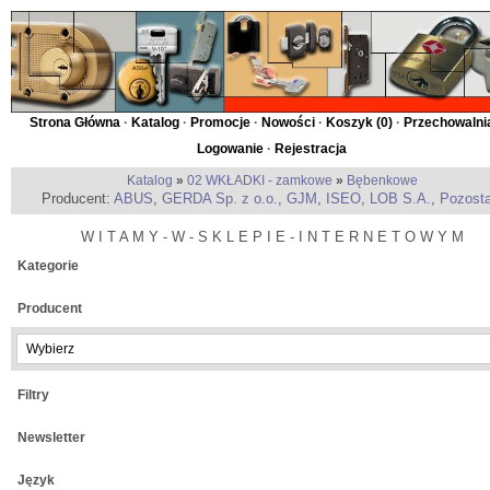
Strona Główna
·
Katalog
·
Promocje
·
Nowości
·
Koszyk (
0
)
·
Przechowalnia
Logowanie
·
Rejestracja
Katalog
»
02 WKŁADKI - zamkowe
»
Bębenkowe
Producent:
ABUS
,
GERDA Sp. z o.o.
,
GJM
,
ISEO
,
LOB S.A.
,
Pozosta
W I T A M Y - W - S K L E P I E - I N T E R N E T O W Y M
Kategorie
Producent
Filtry
Newsletter
Język