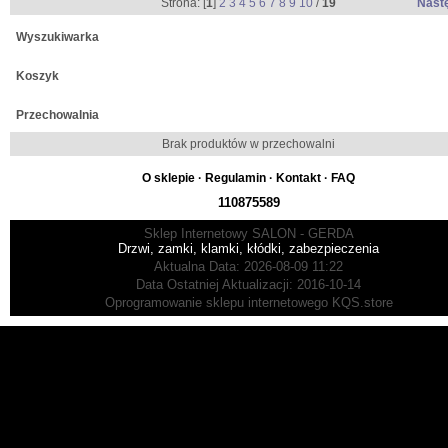
Strona: [
1
]
2
3
4
5
6
7
8
9
10
/
19
Nast
Wyszukiwarka
Koszyk
Przechowalnia
Brak produktów w przechowalni
O sklepie
·
Regulamin
·
Kontakt
·
FAQ
110875589
Sklep Internetowy SALON - GERDA
Drzwi, zamki, klamki, kłódki, zabezpieczenia
Aktualna Data: 2026-08-09 11:22
Data Ostatniej Aktualizacji: 2016-10-14
Oprogramowanie sklepu internetowego
KQS.store