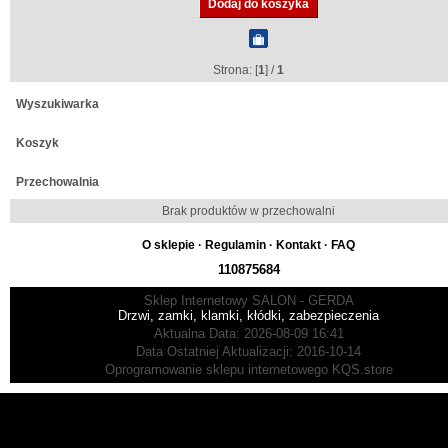
Strona: [
1
] /
1
Wyszukiwarka
Koszyk
Przechowalnia
Brak produktów w przechowalni
O sklepie
·
Regulamin
·
Kontakt
·
FAQ
110875684
Sklep Internetowy SALON - GERDA
Drzwi, zamki, klamki, kłódki, zabezpieczenia
Aktualna Data: 2026-08-09 16:41
Data Ostatniej Aktualizacji: 2016-10-14
Oprogramowanie sklepu internetowego
KQS.store