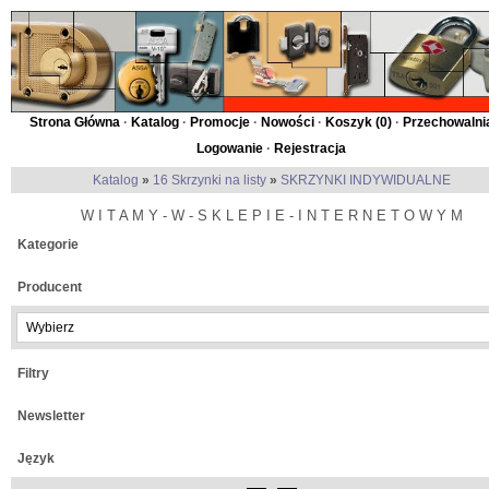
Strona Główna
·
Katalog
·
Promocje
·
Nowości
·
Koszyk (
0
)
·
Przechowalnia
Logowanie
·
Rejestracja
Katalog
»
16 Skrzynki na listy
»
SKRZYNKI INDYWIDUALNE
W I T A M Y - W - S K L E P I E - I N T E R N E T O W Y M
Kategorie
Producent
Filtry
Newsletter
Język