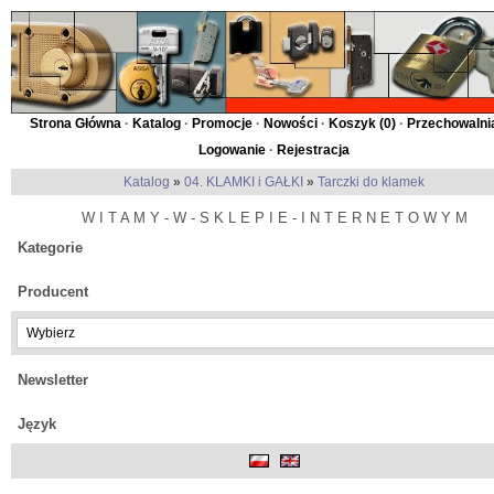
Strona Główna
·
Katalog
·
Promocje
·
Nowości
·
Koszyk (
0
)
·
Przechowalnia
Logowanie
·
Rejestracja
Katalog
»
04. KLAMKI i GAŁKI
»
Tarczki do klamek
W I T A M Y - W - S K L E P I E - I N T E R N E T O W Y M
Kategorie
Producent
Newsletter
Język